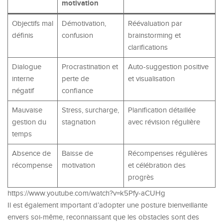
motivation
Objectifs mal
Démotivation,
Réévaluation par
définis
confusion
brainstorming et
clarifications
Dialogue
Procrastination et
Auto-suggestion positive
interne
perte de
et visualisation
négatif
confiance
Mauvaise
Stress, surcharge,
Planification détaillée
gestion du
stagnation
avec révision régulière
temps
Absence de
Baisse de
Récompenses régulières
récompense
motivation
et célébration des
progrès
https://www.youtube.com/watch?v=k5Pfy-aCUHg
Il est également important d’adopter une posture bienveillante
envers soi-même, reconnaissant que les obstacles sont des