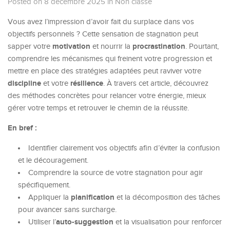
Posted on 8 décembre 2025
in
Non classé
Vous avez l’impression d’avoir fait du surplace dans vos
objectifs personnels ? Cette sensation de stagnation peut
motivation
procrastination
sapper votre
et nourrir la
. Pourtant,
comprendre les mécanismes qui freinent votre progression et
mettre en place des stratégies adaptées peut raviver votre
discipline
résilience
et votre
. À travers cet article, découvrez
des méthodes concrètes pour relancer votre énergie, mieux
gérer votre temps et retrouver le chemin de la réussite.
En bref :
Identifier clairement vos objectifs afin d’éviter la confusion
et le découragement.
Comprendre la source de votre stagnation pour agir
spécifiquement.
planification
Appliquer la
et la décomposition des tâches
pour avancer sans surcharge.
auto-suggestion
Utiliser l’
et la visualisation pour renforcer