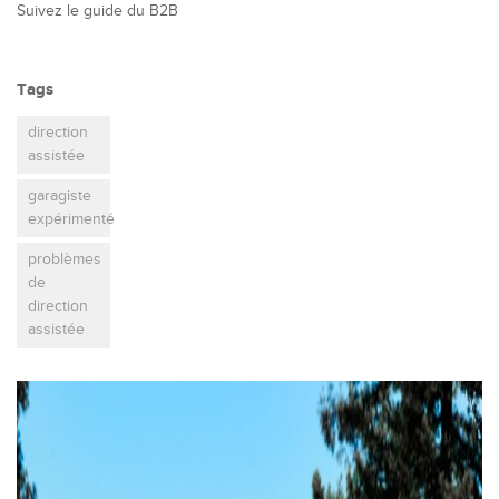
Suivez le guide du B2B
Tags
direction
assistée
garagiste
expérimenté
problèmes
de
direction
assistée