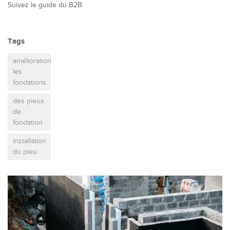
Suivez le guide du B2B
Tags
amélioration
les
fondations
des pieux
de
fondation
installation
du pieu