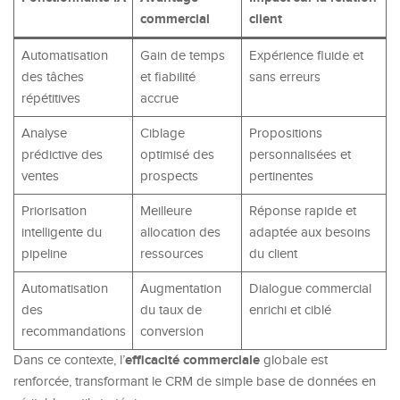
commercial
client
Automatisation
Gain de temps
Expérience fluide et
des tâches
et fiabilité
sans erreurs
répétitives
accrue
Analyse
Ciblage
Propositions
prédictive des
optimisé des
personnalisées et
ventes
prospects
pertinentes
Priorisation
Meilleure
Réponse rapide et
intelligente du
allocation des
adaptée aux besoins
pipeline
ressources
du client
Automatisation
Augmentation
Dialogue commercial
des
du taux de
enrichi et ciblé
recommandations
conversion
efficacité commerciale
Dans ce contexte, l’
globale est
renforcée, transformant le CRM de simple base de données en