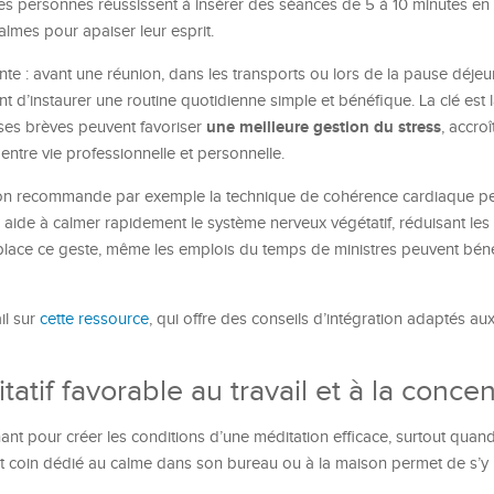
s personnes réussissent à insérer des séances de 5 à 10 minutes en 
lmes pour apaiser leur esprit.
nte : avant une réunion, dans les transports ou lors de la pause déjeu
nt d’instaurer une routine quotidienne simple et bénéfique. La clé est l
une meilleure gestion du stress
ses brèves peuvent favoriser
, accroî
 entre vie professionnelle et personnelle.
 on recommande par exemple la technique de cohérence cardiaque p
e aide à calmer rapidement le système nerveux végétatif, réduisant les
 place ce geste, même les emplois du temps de ministres peuvent béné
il sur
cette ressource
, qui offre des conseils d’intégration adaptés a
tif favorable au travail et à la concen
t pour créer les conditions d’une méditation efficace, surtout quand
 coin dédié au calme dans son bureau ou à la maison permet de s’y
.