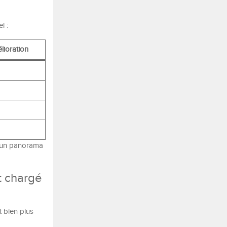
l :
lioration
ra un panorama
t chargé
t bien plus