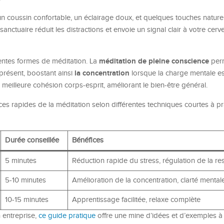
u un coussin confortable, un éclairage doux, et quelques touches natu
nctuaire réduit les distractions et envoie un signal clair à votre cerv
méditation de pleine conscience
rentes formes de méditation. La
perm
la concentration
 présent, boostant ainsi
lorsque la charge mentale es
meilleure cohésion corps-esprit, améliorant le bien-être général.
ices rapides de la méditation selon différentes techniques courtes à p
Durée conseillée
Bénéfices
5 minutes
Réduction rapide du stress, régulation de la res
5-10 minutes
Amélioration de la concentration, clarté mental
10-15 minutes
Apprentissage facilitée, relaxe complète
 entreprise,
ce guide pratique
offre une mine d’idées et d’exemples à