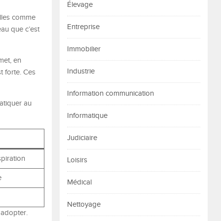
Élevage
relles comme
Entreprise
eau que c’est
Immobilier
et, en
Industrie
t forte. Ces
Information communication
ratiquer au
Informatique
Judiciaire
piration
Loisirs
e
Médical
Nettoyage
 adopter.