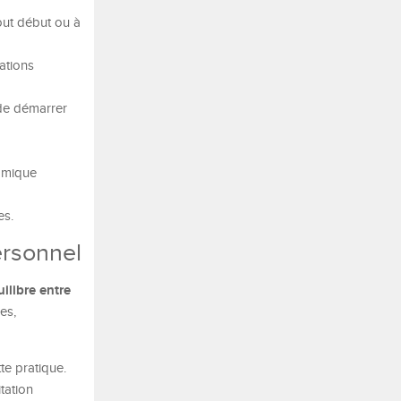
out début ou à
ations
 de démarrer
amique
es.
ersonnel
ilibre entre
ées,
e pratique.
tation