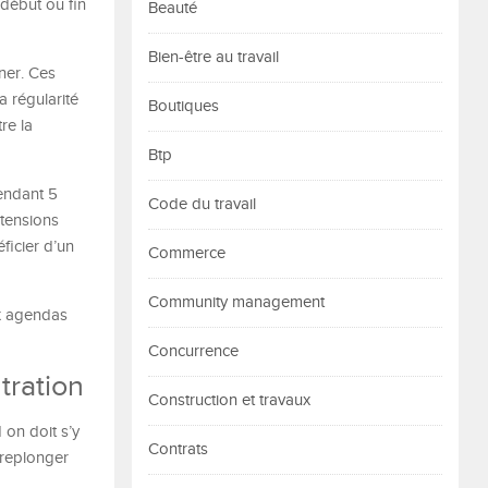
début ou fin
Beauté
Bien-être au travail
ner. Ces
a régularité
Boutiques
tre la
Btp
endant 5
Code du travail
 tensions
ficier d’un
Commerce
Community management
ux agendas
Concurrence
tration
Construction et travaux
 on doit s’y
Contrats
 replonger