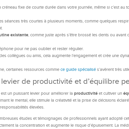
 créneau fixe de courte durée dans votre journée, même si c’est au t
 des séances très courtes à plusieurs moments, comme quelques respir
t.
utine existante
, comme juste après s’être brossé les dents ou avant
éphone pour ne pas oublier et rester régulier.
des collègues ou amis, cela augmente l’engagement et crée une dyn
thme, certaines ressources comme
ce guide spécialisé
s’avèrent très util
evier de productivité et d’équilibre p
productivité
équ
 est un puissant levier pour améliorer la
et cultiver un
lmant le mental, elle stimule la créativité et la prise de décisions éclair
esponsabilités élevées.
ombreuses études et témoignages de professionnels ayant adopté cett
rectement la concentration et augmente le risque d’épuisement. La médi