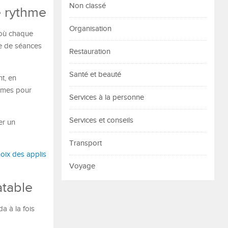
Non classé
e rythme
Organisation
s où chaque
e de séances
Restauration
Santé et beauté
t, en
ammes pour
Services à la personne
Services et conseils
er un
Transport
hoix des applis
Voyage
atable
a à la fois