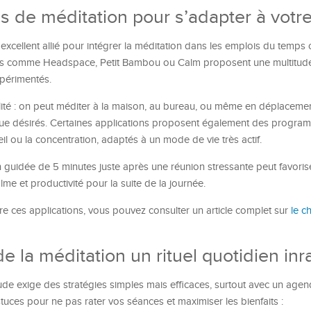
ons de méditation pour s’adapter à votr
 excellent allié pour intégrer la méditation dans les emplois du temp
les comme Headspace, Petit Bambou ou Calm proposent une multitud
périmentés.
ilité : on peut méditer à la maison, au bureau, ou même en déplacemen
tique désirés. Certaines applications proposent également des progr
il ou la concentration, adaptés à un mode de vie très actif.
 guidée de 5 minutes juste après une réunion stressante peut favoris
lme et productivité pour la suite de la journée.
e ces applications, vous pouvez consulter un article complet sur
le c
de la méditation un rituel quotidien inr
de exige des stratégies simples mais efficaces, surtout avec un agend
stuces pour ne pas rater vos séances et maximiser les bienfaits :