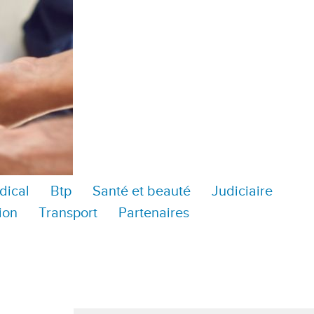
dical
Btp
Santé et beauté
Judiciaire
ion
Transport
Partenaires