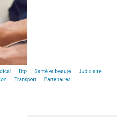
dical
Btp
Santé et beauté
Judiciaire
ion
Transport
Partenaires