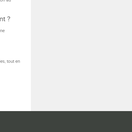
ion au
nt ?
une
es, tout en