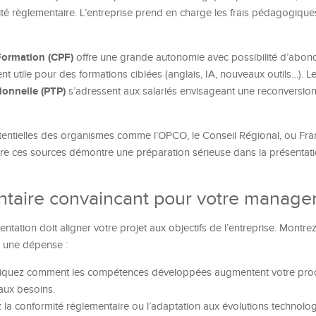
 règlementaire. L’entreprise prend en charge les frais pédagogiques
ormation (CPF)
offre une grande autonomie avec possibilité d’abo
 utile pour des formations ciblées (anglais, IA, nouveaux outils…). Le
ionnelle (PTP)
s’adressent aux salariés envisageant une reconversion
otentielles des organismes comme l’OPCO, le Conseil Régional, ou Fra
re ces sources démontre une préparation sérieuse dans la présentati
ntaire convaincant pour votre manage
tation doit aligner votre projet aux objectifs de l’entreprise. Montre
 une dépense :
liquez comment les compétences développées augmentent votre prod
aux besoins.
 la conformité réglementaire ou l’adaptation aux évolutions technolo