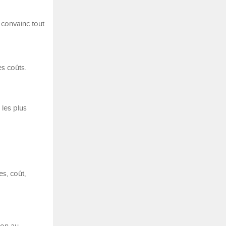
 convainc tout
es coûts.
 les plus
es, coût,