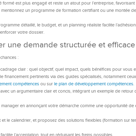
é formé est plus engagé et reste un atout pour l’entreprise, favorisant l
 mentionnez un programme de formation certifiant ou une montée d
ramme détaillé, le budget, et un planning réaliste facilite l’adhésion
enforcer votre dossier.
er une demande structurée et efficace
 chances :
cadrage clair : quel objectif, quel impact, quels bénéfices pour vous et
de financement pertinents via des guides spécialisés, notamment ceux 
pement compétences
ou sur
le plan de développement compétences
.
avec un argumentaire clair et concis, intégrant un exemple de retour 
e manager en annonçant votre démarche comme une opportunité de c
 et le calendrier, et proposez des solutions flexibles (formation sur te
cilite l’acceptation, tout en réduisant les freins possibles.