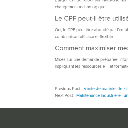
L’argument du retour sur investissement,
changement technologique.
Le CPF peut-il être uti
Oui, le CPF peut être abondé par l’emp
combinaison efficace et flexible.
Comment maximiser mes 
Misez sur une demande préparée, informé
impliquant les ressources RH et formati
Previous Post:
-Vente de matériel de ki
Next Post:
-Maintenance industrielle : u