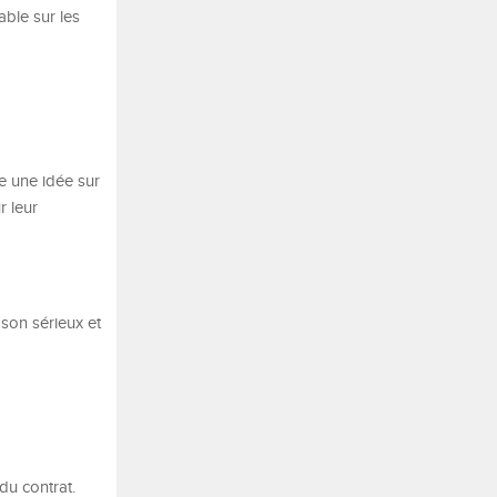
able sur les
re une idée sur
r leur
son sérieux et
du contrat.