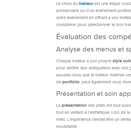
traiteur
Le choix du
est une étape crucia
anniversaire ou d’un événement professi
votre événement en offrant à vos invité
considérer pour sélectionner le bon trai
Évaluation des compét
Analyse des menus et sp
style culi
Chaque traiteur a son propre
pour vérifier leur adéquation avec vos g
assurez-vous que le traiteur maîtrise ce
portfolio
de
, peut également vous donn
Présentation et soin app
présentation
La
des plats est tout auss
tout en veillant à l’esthétique. Lors de l
mets. L’expérience devrait être un vérit
inoubliable.