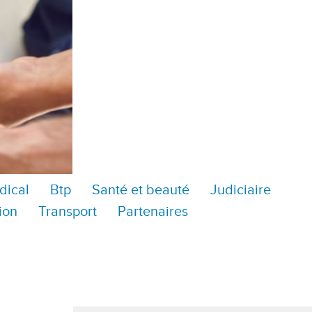
dical
Btp
Santé et beauté
Judiciaire
ion
Transport
Partenaires