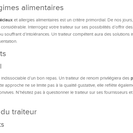
égimes alimentaires
éciaux
et allergies alimentaires est un critère primordial. De nos jours,
considérable. Interrogez votre traiteur sur ses possibilités d’offrir des
u souffrant d’intolérances. Un traiteur compétent aura des solutions 
sentation.
ts
l
p
t indissociable d’un bon repas. Un traiteur de renom privilégiera des
tte approche ne se limite pas à la qualité gustative, elle reflète égale
vives. N’hésitez pas à questionner le traiteur sur ses fournisseurs e
du traiteur
ts