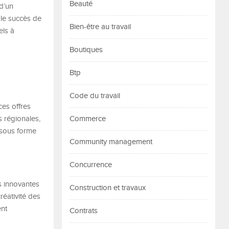
Beauté
 d’un
 le succès de
Bien-être au travail
els à
Boutiques
Btp
Code du travail
ces offres
s régionales,
Commerce
, sous forme
Community management
Concurrence
s innovantes
Construction et travaux
créativité des
nt
Contrats