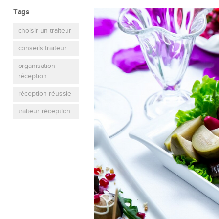
Tags
choisir un traiteur
conseils traiteur
organisation
réception
réception réussie
traiteur réception