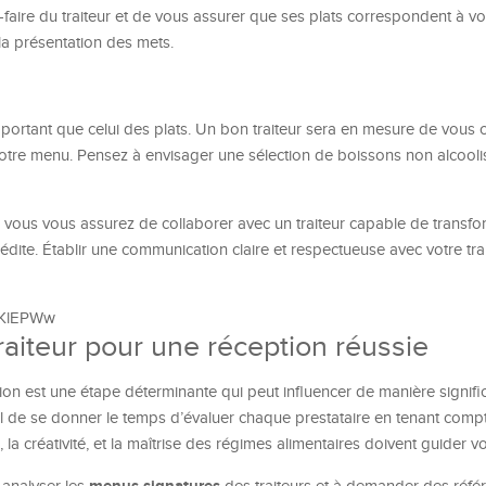
-faire du traiteur et de vous assurer que ses plats correspondent à vo
la présentation des mets.
mportant que celui des plats. Un bon traiteur sera en mesure de vous c
votre menu. Pensez à envisager une sélection de boissons non alcool
 vous vous assurez de collaborer avec un traiteur capable de transfo
édite. Établir une communication claire et respectueuse avec votre trai
l6KlEPWw
aiteur pour une réception réussie
on est une étape déterminante qui peut influencer de manière signific
al de se donner le temps d’évaluer chaque prestataire en tenant compt
, la créativité, et la maîtrise des régimes alimentaires doivent guider v