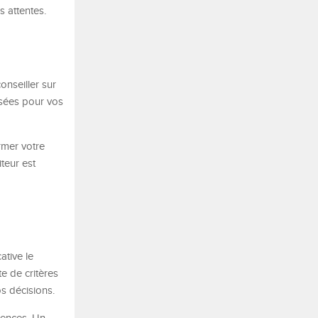
s attentes.
onseiller sur
isées pour vos
rmer votre
teur est
ative le
e de critères
os décisions.