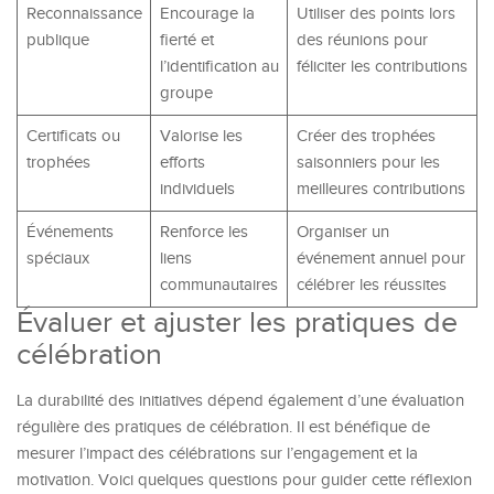
Reconnaissance
Encourage la
Utiliser des points lors
publique
fierté et
des réunions pour
l’identification au
féliciter les contributions
groupe
Certificats ou
Valorise les
Créer des trophées
trophées
efforts
saisonniers pour les
individuels
meilleures contributions
Événements
Renforce les
Organiser un
spéciaux
liens
événement annuel pour
communautaires
célébrer les réussites
Évaluer et ajuster les pratiques de
célébration
La durabilité des initiatives dépend également d’une évaluation
régulière des pratiques de célébration. Il est bénéfique de
mesurer l’impact des célébrations sur l’engagement et la
motivation. Voici quelques questions pour guider cette réflexion