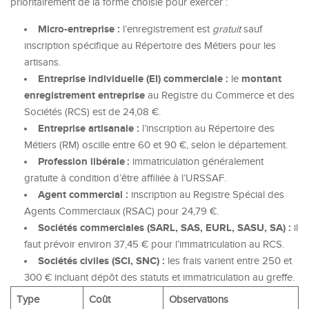
prioritairement de la forme choisie pour exercer :
Micro-entreprise :
l’enregistrement est
gratuit
sauf
inscription spécifique au Répertoire des Métiers pour les
artisans.
Entreprise individuelle (EI) commerciale :
montant
le
enregistrement entreprise
au Registre du Commerce et des
Sociétés (RCS) est de 24,08 €.
Entreprise artisanale :
l’inscription au Répertoire des
Métiers (RM) oscille entre 60 et 90 €, selon le département.
Profession libérale :
immatriculation généralement
gratuite à condition d’être affiliée à l’URSSAF.
Agent commercial :
inscription au Registre Spécial des
Agents Commerciaux (RSAC) pour 24,79 €.
Sociétés commerciales (SARL, SAS, EURL, SASU, SA) :
il
faut prévoir environ 37,45 € pour l’immatriculation au RCS.
Sociétés civiles (SCI, SNC) :
les frais varient entre 250 et
300 € incluant dépôt des statuts et immatriculation au greffe.
Type
Coût
Observations