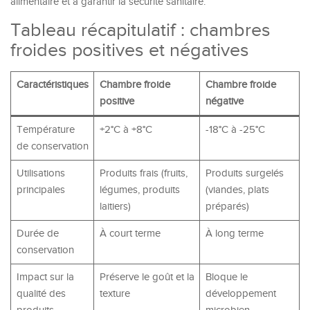
alimentaire et à garantir la sécurité sanitaire.
Tableau récapitulatif : chambres
froides positives et négatives
Caractéristiques
Chambre froide
Chambre froide
positive
négative
Température
+2°C à +8°C
-18°C à -25°C
de conservation
Utilisations
Produits frais (fruits,
Produits surgelés
principales
légumes, produits
(viandes, plats
laitiers)
préparés)
Durée de
À court terme
À long terme
conservation
Impact sur la
Préserve le goût et la
Bloque le
qualité des
texture
développement