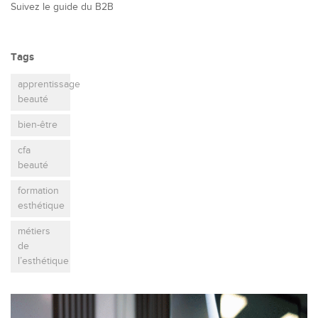
Suivez le guide du B2B
Tags
apprentissage
beauté
bien-être
cfa
beauté
formation
esthétique
métiers
de
l’esthétique