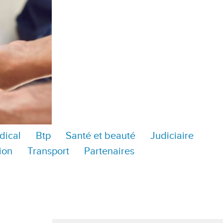
dical
Btp
Santé et beauté
Judiciaire
ion
Transport
Partenaires