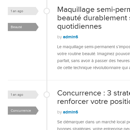
Maquillage semi-perm
1 an ago
beauté durablement 
quotidiennes
Beauté
admin6
by
Le maquillage semi-permanent s’impos
votre routine beauté. Imaginez pouvoir
parfait, sans avoir à passer des heures
de cette technique révolutionnaire qui 
Concurrence : 3 stra
1 an ago
renforcer votre positi
Concurrence
admin6
by
Se démarquer dans un marché local peu
bonnes stratégies, votre entreprise peu