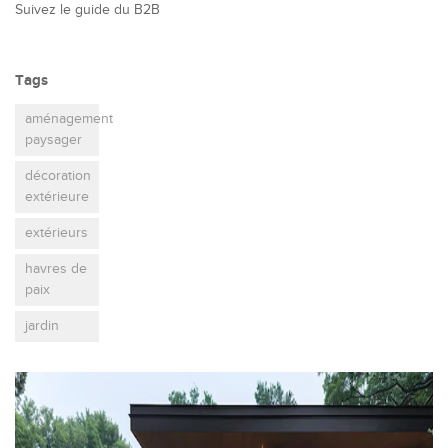
Suivez le guide du B2B
Tags
aménagement
paysager
décoration
extérieure
extérieurs
havres de
paix
jardin