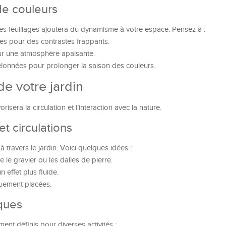
de couleurs
des feuillages ajoutera du dynamisme à votre espace. Pensez à :
s pour des contrastes frappants.
ur une atmosphère apaisante.
elonnées pour prolonger la saison des couleurs.
e votre jardin
sera la circulation et l’interaction avec la nature.
t circulations
 travers le jardin. Voici quelques idées :
e le gravier ou les dalles de pierre.
 effet plus fluide.
quement placées.
ques
nt définis pour diverses activités :