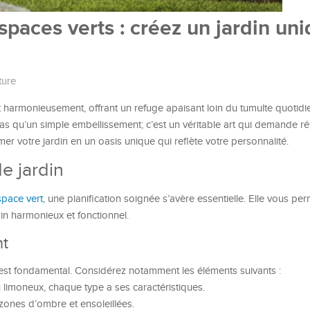
ces verts : créez un jardin uni
ture
t harmonieusement, offrant un refuge apaisant loin du tumulte quotidi
s qu’un simple embellissement; c’est un véritable art qui demande réf
er votre jardin en un oasis unique qui reflète votre personnalité.
de jardin
pace vert
, une planification soignée s’avère essentielle. Elle vous per
din harmonieux et fonctionnel.
nt
 est fondamental. Considérez notamment les éléments suivants :
u limoneux, chaque type a ses caractéristiques.
s zones d’ombre et ensoleillées.