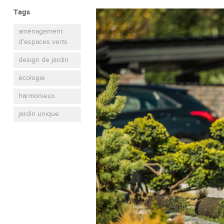
Tags
aménagement
d'espaces verts
design de jardin
écologie
harmonieux
jardin unique