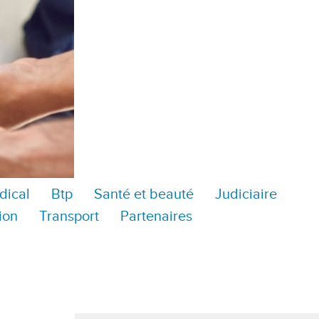
dical
Btp
Santé et beauté
Judiciaire
ion
Transport
Partenaires