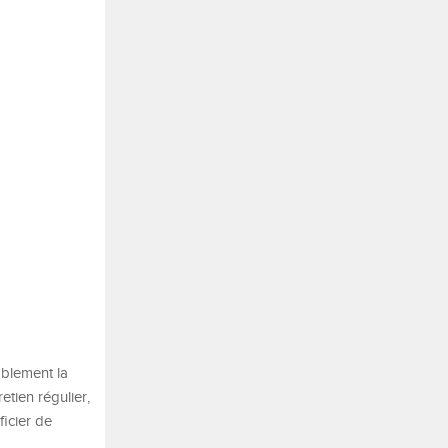
ablement la
etien régulier,
icier de