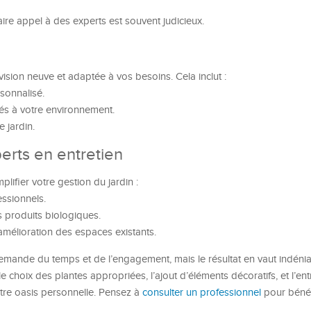
ire appel à des experts est souvent judicieux.
sion neuve et adaptée à vos besoins. Cela inclut :
sonnalisé.
és à votre environnement.
e jardin.
erts en entretien
lifier votre gestion du jardin :
essionnels.
s produits biologiques.
mélioration des espaces existants.
emande du temps et de l’engagement, mais le résultat en vaut indéni
le choix des plantes appropriées, l’ajout d’éléments décoratifs, et l’entr
tre oasis personnelle. Pensez à
consulter un professionnel
pour bénéf