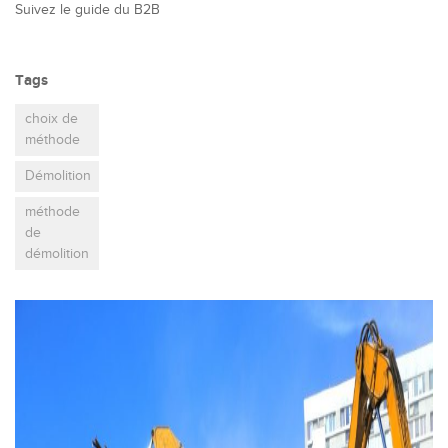
Suivez le guide du B2B
Tags
choix de
méthode
Démolition
méthode
de
démolition