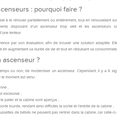
censeurs : pourquoi faire ?
te à le rénover partiellement ou entièrement, tout en renouvelant so
ents disposant d’un ascenseur trop vieil et les ascenseurs so
’une lenteur.
nce par son évaluation, afin de trouver une solution adaptée. Ell
 tout en augmentant sa durée de vie et tout en réduisant sa consommati
 ascenseur ?
st temps ou non, de moderniser un ascenseur. Cependant, il y a 6 sign
 le moment est venu :
nne ;
t excessive ;
e palier et la cabine sont aperçus ;
te lourde, rendant ainsi difficiles la sortie et l’entrée de la cabine ;
oussettes de bébés ne peuvent pas rentrer dans la cabine, car celle-ci 