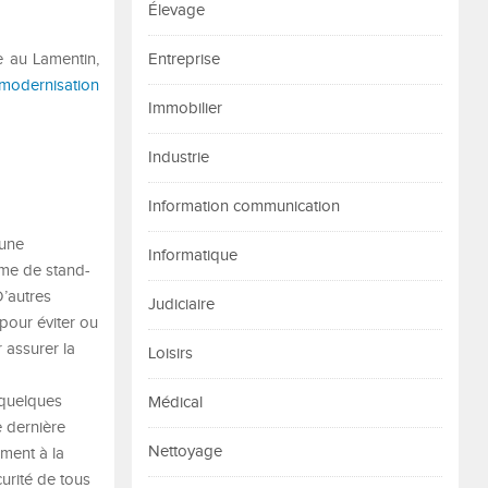
Élevage
e au Lamentin,
Entreprise
modernisation
Immobilier
Industrie
Information communication
 une
Informatique
ème de stand-
D’autres
Judiciaire
pour éviter ou
r assurer la
Loisirs
r quelques
Médical
 dernière
Nettoyage
ment à la
urité de tous