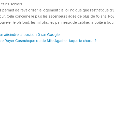
 et les seniors ;
permet de revaloriser le logement : la loi indique que l’esthétique d
jour. Cela concerne le plus les ascenseurs âgés de plus de 10 ans. Pou
nouveler le plafond, les miroirs, les panneaux de cabine, la boîte à bout
our atteindre la position 0 sur Google
de Royer Cosmétique ou de Mlle Agathe : laquelle choisir ?