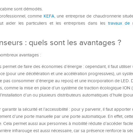
la cabine sont démodés.
 professionnel, comme
KEFA
, une entreprise de chaudronnerie situé
ut aider les particuliers et les entreprises dans les
travaux de
seurs : quels sont les avantages ?
nombreux avantages :
rs permet de
faire des économies d’énergie
: cependant, il faut utiliser
e (pour une décélération et une accélération progressives), un syst
 ne pas consommer d’énergie au repos) et
une
incorporation de LED. 
ses, comme la mise en place d’un système de traction écologique ION (
l’installation d’un ou plusieurs distributeurs automatiques d’huile (pou
rantir la sécurité et l’accessibilité : pour y parvenir, il faut apporte
ent d’une porte manuelle par une porte automatique. En effet, cette
Cela permet aussi aux personnes à mobilité réduite d’accéder facile
rrière infrarouge est aussi nécessaire, car sa présence renforce la séc