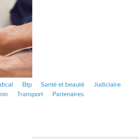
dical
Btp
Santé et beauté
Judiciaire
ion
Transport
Partenaires