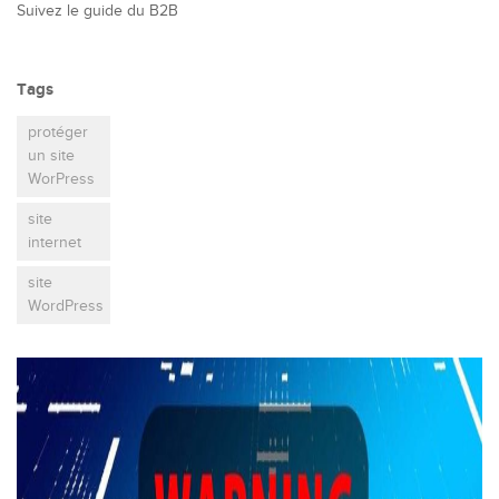
Suivez le guide du B2B
Tags
protéger
un site
WorPress
site
internet
site
WordPress