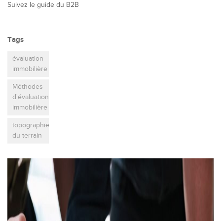
Suivez le guide du B2B
Tags
évaluation
immobilière
Méthodes
d'évaluation
immobilière
topographie
du terrain