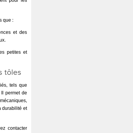
ent pour les
s que :
ences et des
ux.
s petites et
s tôles
és, tels que
. Il permet de
, mécaniques,
 durabilité et
ez contacter