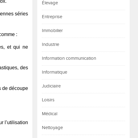
nox.
Élevage
yennes séries
Entreprise
Immobilier
 comme :
Industrie
es, et qui ne
Information communication
astiques, des
Informatique
Judiciaire
ns de découpe
Loisirs
Médical
 l’utilisation
Nettoyage