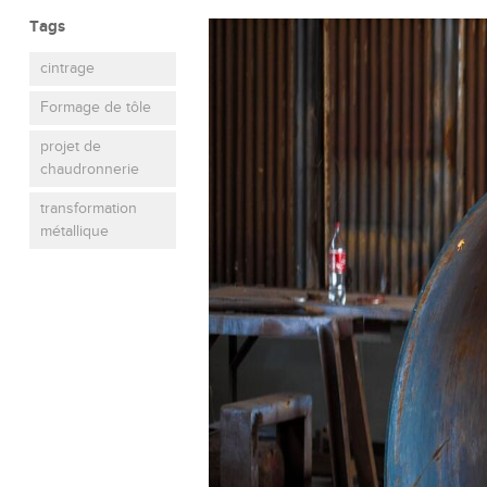
Tags
cintrage
Formage de tôle
projet de
chaudronnerie
transformation
métallique