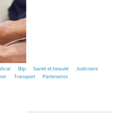
dical
Btp
Santé et beauté
Judiciaire
ion
Transport
Partenaires