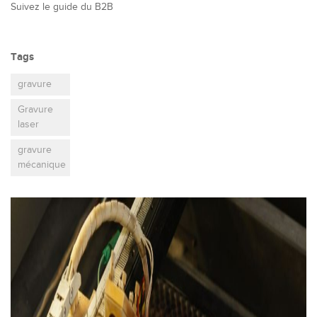
Suivez le guide du B2B
Tags
gravure
Gravure
laser
gravure
mécanique